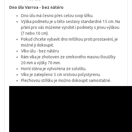
Dno úlu Varroa - bez nátěru
Dno úlu má česno přes celou svoji šířku.
Výška podmetu je u této sestavy standardně 15 cm. Na
přání pro vás můžeme vyrobit i podmety s jinou výškou
(7 nebo 10 cm).
Pokud chcete vybavit dno mřížkou proti prostavění, je
možné ji dokoupit.
Víko úlu - bez nátěru
Rám víka je zhotoven ze smrkového masivu tloušťky
20 mm a výšky 70 mm.
Horní stěna je vytvořena ze sololitu.
Víko je zatepleno 5 cm vrstvou polystyrenu.
Plechovou stříšku je možno dokoupit samostatně.