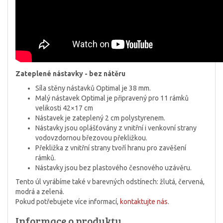
Zateplené nástavky - bez nátěru
Síla stěny nástavků Optimal je 38 mm.
Malý nástavek Optimal je připravený pro 11 rámků
velikosti 42×17 cm
Nástavek je zateplený 2 cm polystyrenem.
Nástavky jsou oplášťovány z vnitřní i venkovní strany
vodovzdornou březovou překližkou.
Překližka z vnitřní strany tvoří hranu pro zavěšení
rámků.
Nástavky jsou bez plastového česnového uzávěru.
Tento úl vyrábíme také v barevných odstínech: žlutá, červená,
modrá a zelená.
Pokud potřebujete více informací,
kontaktujte nás
.
Informace o produktu