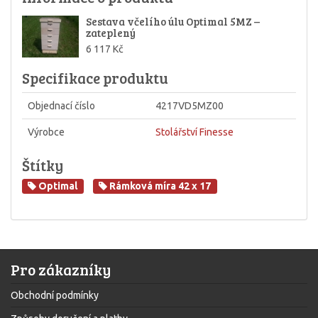
Sestava včelího úlu Optimal 5MZ –
zateplený
6 117 Kč
Specifikace produktu
Objednací číslo
4217VD5MZ00
Výrobce
Stolářství Finesse
Štítky
Optimal
Rámková míra 42 x 17
Pro zákazníky
Obchodní podmínky