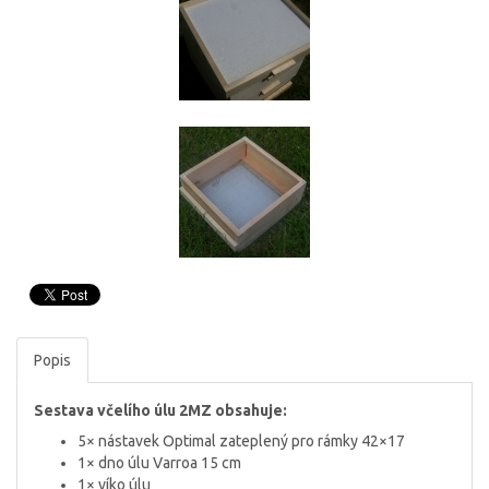
Popis
Sestava včelího úlu 2MZ obsahuje:
5× nástavek Optimal zateplený pro rámky 42×17
1× dno úlu Varroa 15 cm
1× víko úlu