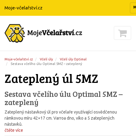
Moje-včelařství.cz
Moje-včelařství.cz
Včelí úly
Včelí úly Optimal
Sestava včelího úlu Optimal 5MZ – zateplený
Zateplený úl 5MZ
Sestava včelího úlu Optimal 5MZ –
zateplený
Zateplený nástavkový úl pro včelaře využívající osvědčenou
rámkovou míru 42×17 cm. Varroa dno, víko a 5 zateplených
nástavků.
čtěte více