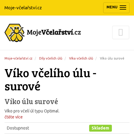
Moje-včelařství.cz
MENU
(ZOBRAZIT/
Moje-včelařství.cz
Díly včelích úlů
Víka včelích úlů
Víko úlu surové
Víko včelího úlu -
surové
Víko úlu surové
Víko pro včelí úl typu Optimal.
čtěte více
Dostupnost
Skladem