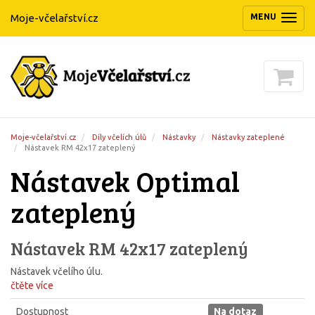
Moje-včelařství.cz
MENU
(ZOBRAZIT/
Moje-včelařství.cz
Díly včelích úlů
Nástavky
Nástavky zateplené
Nástavek RM 42x17 zateplený
Nástavek Optimal
zateplený
Nástavek RM 42x17 zateplený
Nástavek včelího úlu.
čtěte více
Dostupnost
Na dotaz