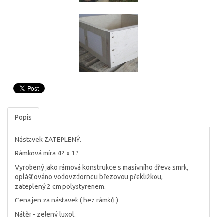
Popis
Nástavek ZATEPLENÝ.
Rámková míra 42 x 17 .
Vyrobený jako rámová konstrukce s masivního dřeva smrk,
oplášťováno vodovzdornou březovou překližkou,
zateplený 2 cm polystyrenem.
Cena jen za nástavek ( bez rámků ).
Nátěr - zelený luxol.